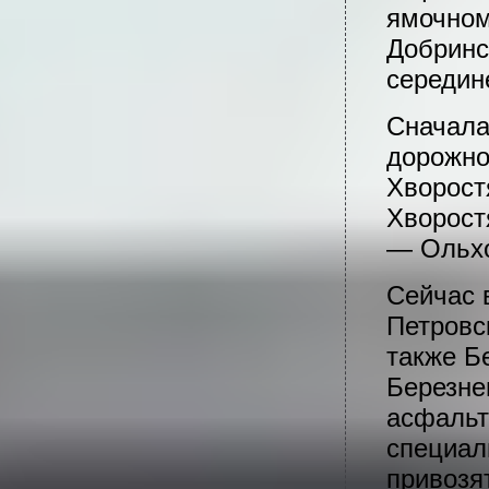
ямочном
Добринс
середин
Сначала
дорожно
Хворост
Хворост
— Ольхо
Сейчас 
Петровс
также Б
Березне
асфальт
специал
привозя