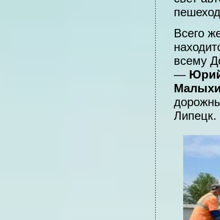
пешеход
Всего ж
находит
всему Д
—
Юрий
Малых
дорожны
Липецк.