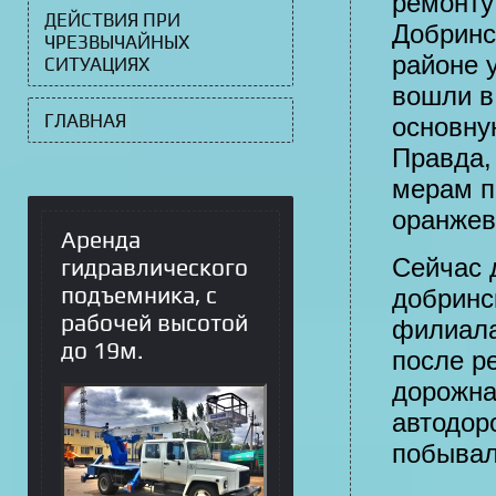
ремонту
ДЕЙСТВИЯ ПРИ
Добрин
ЧРЕЗВЫЧАЙНЫХ
районе 
СИТУАЦИЯХ
вошли в
ГЛАВНАЯ
основну
Правда,
мерам п
оранжев
Аренда
Сейчас 
гидравлического
подъемника, с
добринс
рабочей высотой
филиала
до 19м.
после р
дорожна
автодор
побывал