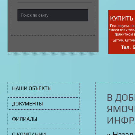
КУПИТЬ
Реализуем ас
смеси всех тип
гранитном 
Битум, биту
Тел. 
НАШИ ОБЪЕКТЫ
В ДО
ДОКУМЕНТЫ
ЯМОЧ
ИНФР
ФИЛИАЛЫ
« Назад
О КОМПАНИИ