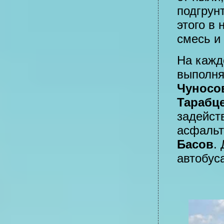
подгрун
этого в
смесь и
На кажд
выполня
Чуносо
Тарабц
задейст
асфальт
Басов
.
автобус