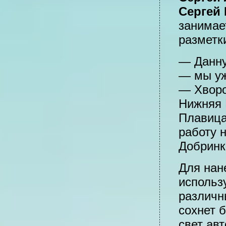
Сергей 
занимае
разметки
— Данну
— мы уж
— Хворо
Нижняя 
Плавица
работу 
Добринк
Для нан
использ
различн
сохнет 
свет ав