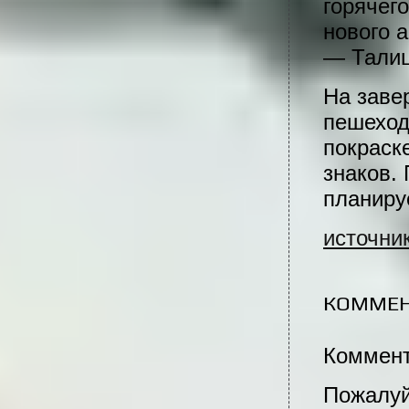
горячег
нового 
— Талиц
На заве
пешеход
покраск
знаков.
планиру
источни
КОММЕ
Коммент
Пожалуй