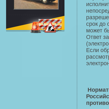
исполни
непосре
разреше
срок до 
может бы
Ответ з
(электро
Если об
рассмотр
электрон
Нормат
Российс
противо