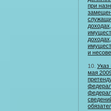
при назн
замещен
служащи
доходах
имуществ
доходах
имуществ
и несов
10.
Указ
мая 2009
претенд
федерал
федерал
сведени
обязате