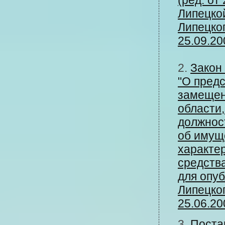
(ред. от
Липецко
Липецког
25.09.20
2.
Закон
"О пред
замещен
области
должност
об имущ
характе
средств
для опу
Липецког
25.06.20
3.
Поста