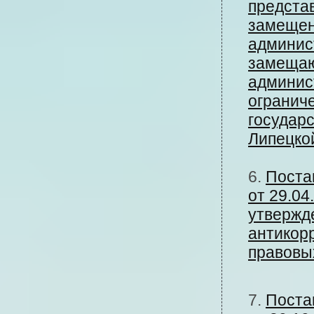
предста
замещен
админис
замещаю
админис
огранич
государ
Липецко
6.
Поста
от 29.04
утвержд
антикор
правовых
7.
Поста