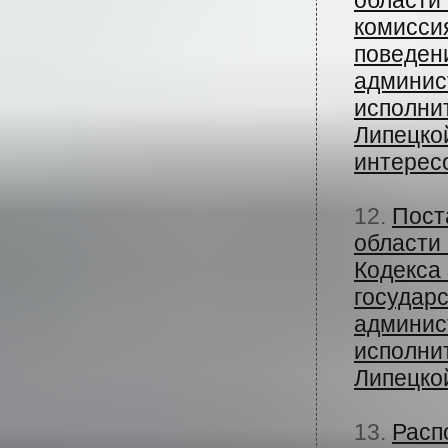
области 
комисси
поведен
админис
исполни
Липецко
интерес
12.
Пост
области 
Кодекса 
государ
админис
исполни
Липецко
13.
Расп