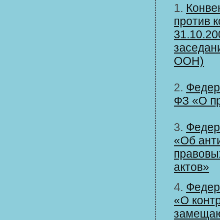
1.
Конве
против к
31.10.2
заседан
ООН)
2.
Федер
ФЗ «О п
3.
Федер
«Об ант
правовы
актов»
4.
Федер
«О контр
замещаю