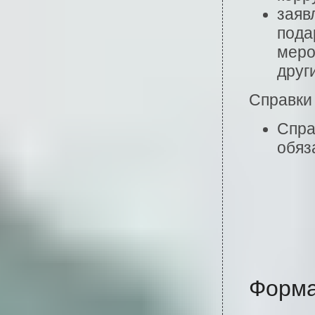
заяв
пода
меро
друг
Справки
Спра
обяз
Форма