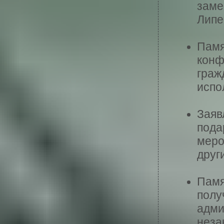
заме
Липе
Памя
конф
граж
испо
Заяв
пода
меро
друг
Памя
полу
адми
неза