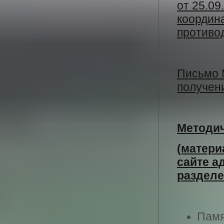
от 25.09
координ
противо
Письмо 
получени
Методи
(матер
сайте а
разделе
Памя