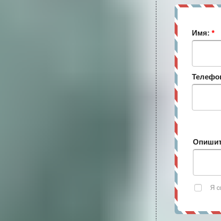
Имя:
*
Телефо
Опишит
Я с