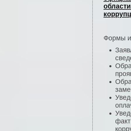
области
коррупц
Формы и
Заяв
свед
Обра
проя
Обра
заме
Увед
опла
Увед
факт
корр