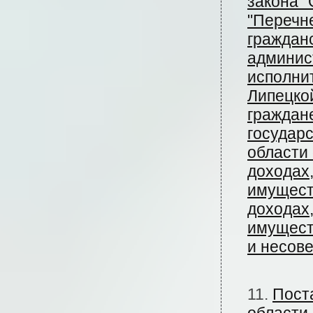
закона "
"Перечн
граждан
админис
исполни
Липецко
граждан
государ
области
доходах
имуществ
доходах
имуществ
и несов
11.
Пост