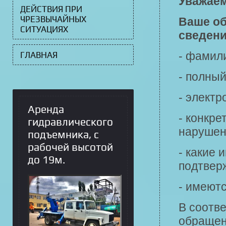
Уважаем
ДЕЙСТВИЯ ПРИ
ЧРЕЗВЫЧАЙНЫХ
Ваше о
СИТУАЦИЯХ
сведени
ГЛАВНАЯ
- фамили
- полный
- электр
Аренда
- конкре
гидравлического
нарушен
подъемника, с
рабочей высотой
- какие 
до 19м.
подтвер
- имеютс
В соотв
обращен