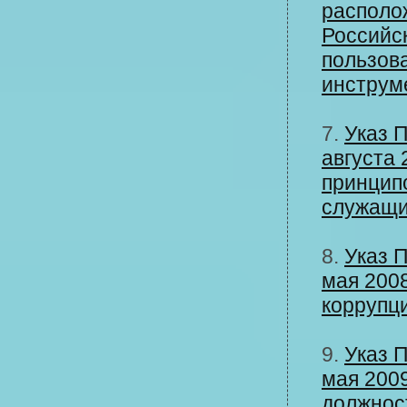
располо
Российск
пользов
инструм
7.
Указ 
августа 
принцип
служащ
8.
Указ 
мая 200
коррупц
9.
Указ 
мая 200
должнос