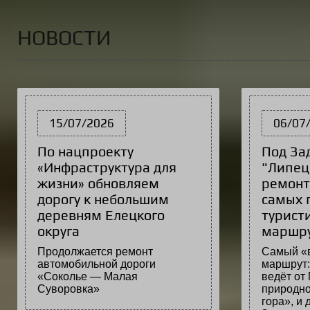
НОВОСТИ
15/07/2026
06/07
По нацпроекту
Под За
«Инфраструктура для
"Липец
жизни» обновляем
ремонт
дорогу к небольшим
самых 
деревням Елецкого
турист
округа
маршр
Продолжается ремонт
Самый «
автомобильной дороги
маршрут:
«Соколье — Малая
ведёт от 
Суворовка»
природно
гора», и 