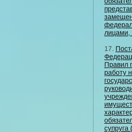
обязате
предста
замещен
федерал
лицами,
17.
Пост
Федерац
Правил 
работу 
государс
руковод
учрежден
имущест
характер
обязате
супруга 