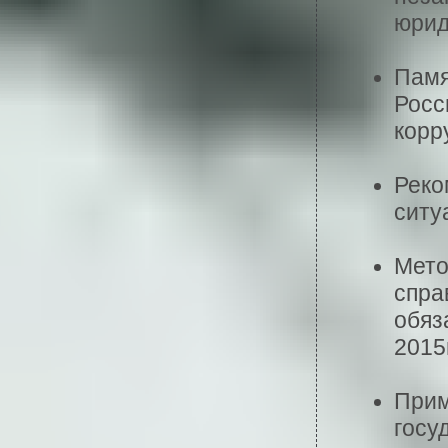
юрид
Памя
Росс
корр
Реко
ситу
Мето
спра
обяз
2015
Прим
госу