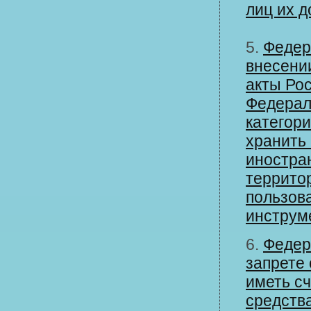
лиц их 
5.
Федер
внесени
акты Ро
Федерал
категори
хранить
иностра
территор
пользов
инструм
6.
Федер
запрете
иметь с
средства