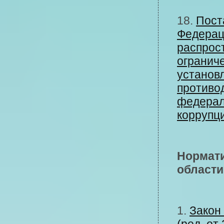
18.
Пост
Федерац
распрос
ограниче
установ
противо
федерал
коррупц
Нормати
области
1.
Закон