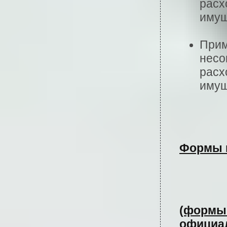
расх
имущ
Прим
несо
расх
имущ
Формы 
(формы 
официал