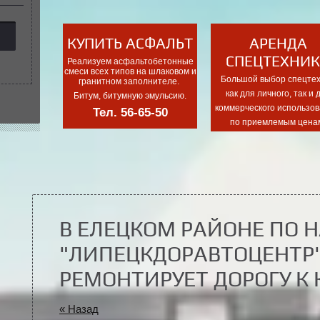
КУПИТЬ АСФАЛЬТ
АРЕНДА
СПЕЦТЕХНИ
Реализуем асфальтобетонные
смеси всех типов на шлаковом и
Большой выбор спецтех
гранитном заполнителе.
как для личного, так и 
Битум, битумную эмульсию.
коммерческого использов
Тел. 56-65-50
по приемлемым цена
В ЕЛЕЦКОМ РАЙОНЕ ПО 
"ЛИПЕЦКДОРАВТОЦЕНТР
РЕМОНТИРУЕТ ДОРОГУ К
« Назад