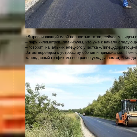
«Выравнивающий слой полностью готов, сейчас мы идем в
– пару километров, планируем, что уже к началу следующе
– говорит начальник елецкого участка «Липецкдоравтоце
Затем перейдём к устройству обочин и примыканий. Немн
календарный график мы все равно укладываемся, бригада 