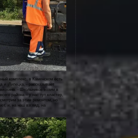
чный комплекс, в Каменском есть
а и Липецка, - рассказывает
мохина. - Школьников возим в
всего района – у нас тут кластер,
смотрим за этим ремонтом, но
ют, и, на наш взгляд, на