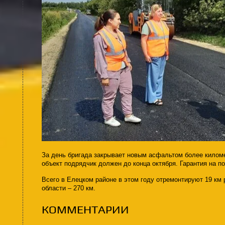
За день бригада закрывает новым асфальтом более килом
объект подрядчик должен до конца октября. Гарантия на по
Всего в Елецком районе в этом году отремонтируют 19 км 
области – 270 км.
КОММЕНТАРИИ