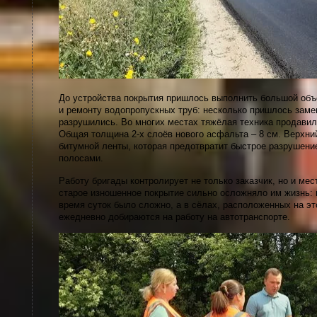
До устройства покрытия пришлось выполнить большой объ
и ремонту водопропускных труб: несколько пришлось заме
разрушились. Во многих местах тяжёлая техника продавил
Общая толщина 2-х слоёв нового асфальта – 8 см. Верхн
битумной ленты, которая предотвратит быстрое разрушен
полосами.
Работу бригады контролирует не только заказчик, но и ме
старое изношенное покрытие сильно осложняло им жизнь:
время суток было сложно, а в сёлах, расположенных на э
ежедневно добираются на работу на автотранспорте.