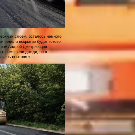
ерхним слоем, осталось немного
й недели покрытие будет готово.
нтра» Андрей Дмитриевцев. -
ого помешали дожди, но в
очень опытная.»