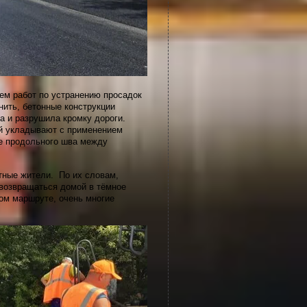
ем работ по устранению просадок
нить, бетонные конструкции
а и разрушила кромку дороги.
ий укладывают с применением
ие продольного шва между
стные жители. По их словам,
 возвращаться домой в тёмное
том маршруте, очень многие