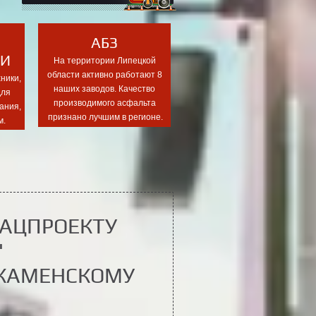
АБЗ
КИ
На территории Липецкой
области активно работают 8
ники,
наших заводов. Качество
для
производимого асфальта
ания,
признано лучшим в регионе.
м.
НАЦПРОЕКТУ
"
 КАМЕНСКОМУ