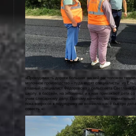
«Проходимость дороги большая: на ней расположен тепли
молочное производство – туда ездят специалисты из Ельц
главный специалист Фёдоровского сельсовета Светлана Са
школу, в бассейн, на экзамены, и к нам приезжают дети со 
учим слесарному делу. Поэтому конечно, мы внимательно 
пока вопросов к подрядчику не возникло – всё быстро дела
совесть.»