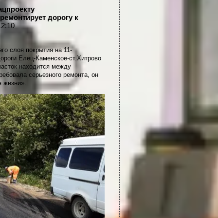
ацпроекту
ремонтирует дорогу к
12:10
го слоя покрытия на 11-
ороги Елец-Каменское-ст.Хитрово
часток находится между
ребовала серьезного ремонта, он
 жизни».