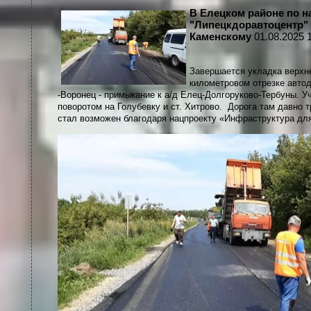
В Елецком районе по н
"Липецкдоравтоцентр" 
Каменскому
01.08.2025 
Завершается укладка верхне
километровом отрезке автод
-Воронец - примыкание к а/д Елец-Долгоруково-Тербуны. У
поворотом на Голубевку и ст. Хитрово. Дорога там давно т
стал возможен благодаря нацпроекту «Инфраструктура для