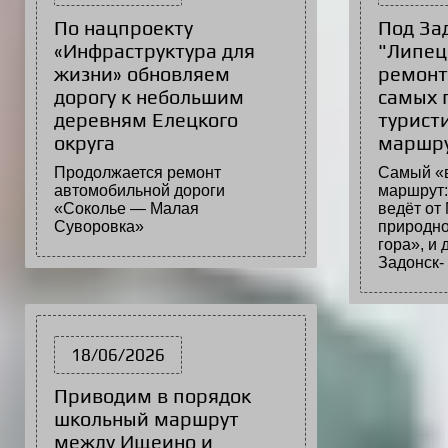
По нацпроекту
Под За
«Инфраструктура для
"Липец
жизни» обновляем
ремонт
дорогу к небольшим
самых 
деревням Елецкого
турист
округа
маршр
Продолжается ремонт
Самый «
автомобильной дороги
маршрут:
«Соколье — Малая
ведёт от 
Суворовка»
природно
гора», и 
Задон
18/06/2026
Приводим в порядок
школьный маршрут
между Ищеино и