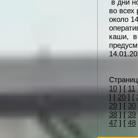
в дни н
во всех
около 1
операти
каши, в
предусм
14.01.20
Страниц
10
] [
11
] [
20
] [
29
] [
30
38
] [
39
47
] [
48